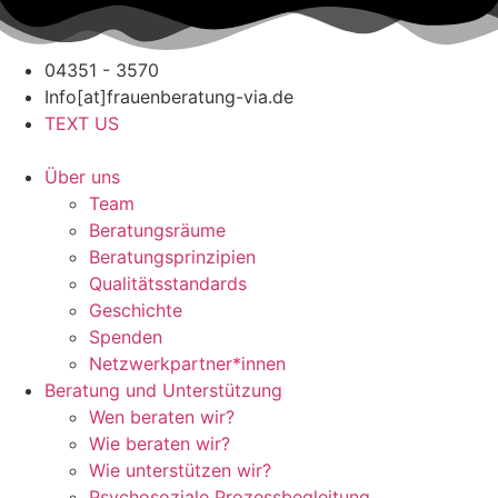
Zum
Inhalt
springen
04351 - 3570
Info[at]frauenberatung-via.de
TEXT US
Über uns
Team
Beratungsräume
Beratungsprinzipien
Qualitätsstandards
Geschichte
Spenden
Netzwerkpartner*innen
Beratung und Unterstützung
Wen beraten wir?
Wie beraten wir?
Wie unterstützen wir?
Psychosoziale Prozessbegleitung